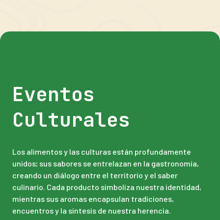
planeación territorial.
qué fuentes de financiamiento privadas y
para poder adoptar y certificar su UPP.
públicas hay para cada empresa.
Eventos
Culturales
Los alimentos y las culturas están profundamente
unidos; sus sabores se entrelazan en la gastronomía,
creando un diálogo entre el territorio y el saber
culinario. Cada producto simboliza nuestra identidad,
mientras sus aromas encapsulan tradiciones,
encuentros y la síntesis de nuestra herencia.